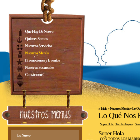
Que Hay De Nuevo
Quienes Somos
Nuestros Servicios
Nuestros Menús
Promociones y Eventos
Nuestras Sucursales
Contáctenos
»
»
»
Inicio
Nuestros Menús
Lo Qu
Lo Qué Nos H
Super Hola
Tumbo Negro
Nues
Super Hola
Lo Nuevo
CON TODOS LOS MARISCOS