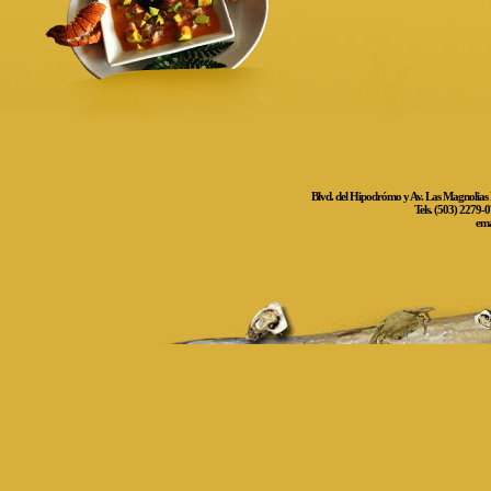
Blvd. del Hipodrómo y Av. Las Magnolias N
Tels. (503) 2279-
ema