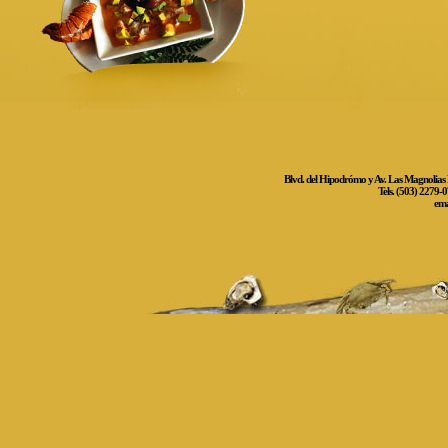
Blvd. del Hipodrómo y Av. Las Magnolias N
Tels. (503) 2279-
ema