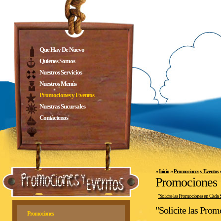
Que Hay De Nuevo
Quienes Somos
Nuestros Servicios
Nuestros Menús
Promociones y Eventos
Nuestras Sucursales
Contáctenos
»
»
Inicio
Promociones y Eventos
Promociones
"Solicite las Promociones en Cada S
"Solicite las Prom
Promociones